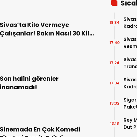
Sıca
Sivas
18:34
Sivas’ta Kilo Vermeye
Kadro
Çalışanlar! Bakın Nasıl 30 Kilo
Sivas
Vermiş?
17:40
Resme
Siva
17:24
Trans
Son halini görenler
Siva
17:04
inanamadı!
Kadro
Sigar
13:32
Paket
Rey M
13:18
Dut P
Sinemada En Çok Komedi