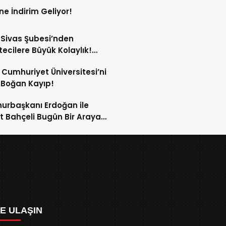
ne İndirim Geliyor!
Sivas Şubesi’nden
ecilere Büyük Kolaylık!
yumda Basın Otoparkı
 Cumhuriyet Üniversitesi’ni
te Girdi!
 Boğan Kayıp!
rbaşkanı Erdoğan ile
t Bahçeli Bugün Bir Araya
cek!
ZE ULAŞIN