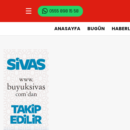
☰
0555 898 15 58
ANASAYFA
BUGÜN
HABERL