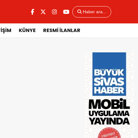
Haber ara...
TİŞİM
KÜNYE
RESMİ İLANLAR