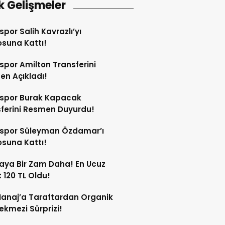
k Gelişmeler
spor Salih Kavrazlı’yı
suna Kattı!
spor Amilton Transferini
n Açıkladı!
sspor Burak Kapacak
ferini Resmen Duyurdu!
sspor Süleyman Özdamar’ı
suna Kattı!
aya Bir Zam Daha! En Ucuz
 120 TL Oldu!
anaj’a Taraftardan Organik
ekmezi Sürprizi!