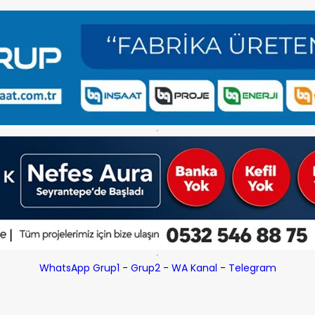
WhatsApp Grup1
-
Grup2
-
WA Kanal
-
Telegram