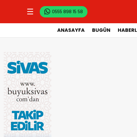
☰
0555 898 15 58
ANASAYFA
BUGÜN
HABERL