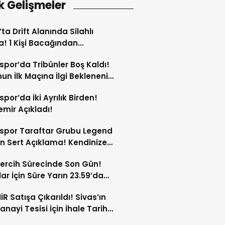
k Gelişmeler
’ta Drift Alanında Silahlı
! 1 Kişi Bacağından
andı!
spor’da Tribünler Boş Kaldı!
un İlk Maçına İlgi Beklenenin
da!
spor’da İki Ayrılık Birden!
mir Açıkladı!
spor Taraftar Grubu Legend
n Sert Açıklama! Kendinize
!
ercih Sürecinde Son Gün!
ar İçin Süre Yarın 23.59’da
or!
İR Satışa Çıkarıldı! Sivas’ın
anayi Tesisi İçin İhale Tarihi
Oldu!