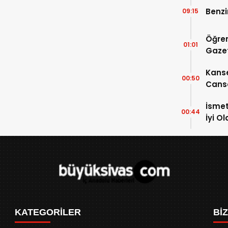
Benzi
09:15
Öğren
01:01
Gazet
Kanse
00:50
Canse
İsmet
00:44
İyi O
KATEGORİLER
Bİ