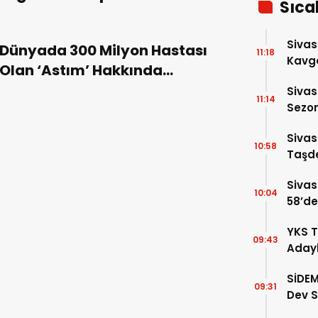
Sıca
Sivas
Dünyada 300 Milyon Hastası
11:18
Kavga
Olan ‘Astım’ Hakkında
Yaral
Bilinmeyenler
Sivas
11:14
Sezon
Altın
Sivas
10:58
Taşde
Sivas
10:04
58’de
Gelin
YKS T
09:43
Adayl
Doluy
SİDEM
09:31
Dev S
Belli 