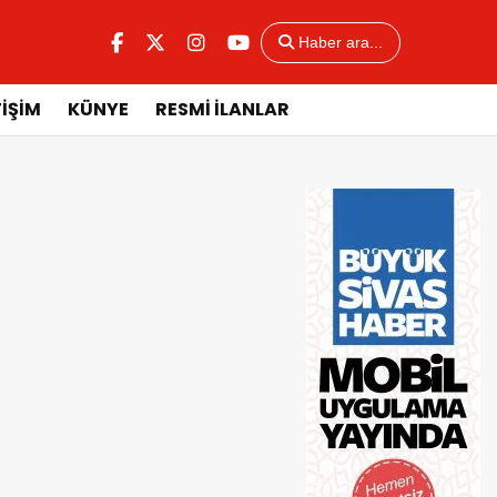
Haber ara...
TİŞİM
KÜNYE
RESMİ İLANLAR