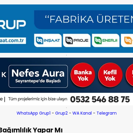
WhatsApp Grup1
-
Grup2
-
WA Kanal
-
Telegram
 Bağımlılık Yapar Mı