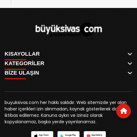
KISAYOLLAR
KATEGORİLER
ANASAYFA
BİZE ULAŞIN
AKSU CANLI
WHATSAPP
MEYDAN CANLI
SPOR
0346 221 00 60
MEDRESELER CANLI
SİYASET
MERAKÜM CANLI
buyuksivashaber@gmail.com
BELEDİYE
YUKARI TEKKE CANLI
buyuksivas.com her hakkı saklıdır. Web sitemizde yer alan
SİVAS VALİLİĞİ
Örtülüpınar Mah. İnönü Bulvarı Özkahya Apt. Kat:3 D:7
KURUMSAL KİMLİK
haber içerikleri izin alınmadan, kaynak gösterilerek dahi
ÜNİVERSİTE
Sivas
REKLAM FİYATLARI
iktibas edilemez. Kanuna aykırı ve izinsiz olarak
KURUMLAR
BİZE ULAŞIN
kopyalanamaz, başka yerde yayınlanamaz.
STK
KÜNYE
YORUM
RESMİ İLANLAR
İLÇELER