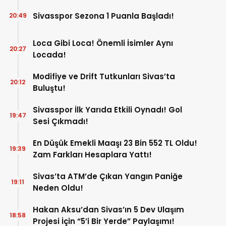
Sivasspor Sezona 1 Puanla Başladı!
20:49
Loca Gibi Loca! Önemli İsimler Aynı
20:27
Locada!
Modifiye ve Drift Tutkunları Sivas’ta
20:12
Buluştu!
Sivasspor İlk Yarıda Etkili Oynadı! Gol
19:47
Sesi Çıkmadı!
En Düşük Emekli Maaşı 23 Bin 552 TL Oldu!
19:39
Zam Farkları Hesaplara Yattı!
Sivas’ta ATM’de Çıkan Yangın Paniğe
19:11
Neden Oldu!
Hakan Aksu’dan Sivas’ın 5 Dev Ulaşım
18:58
Projesi İçin “5’i Bir Yerde” Paylaşımı!