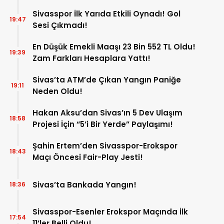
Sivasspor İlk Yarıda Etkili Oynadı! Gol
19:47
Sesi Çıkmadı!
En Düşük Emekli Maaşı 23 Bin 552 TL Oldu!
19:39
Zam Farkları Hesaplara Yattı!
Sivas’ta ATM’de Çıkan Yangın Paniğe
19:11
Neden Oldu!
Hakan Aksu’dan Sivas’ın 5 Dev Ulaşım
18:58
Projesi İçin “5’i Bir Yerde” Paylaşımı!
Şahin Ertem’den Sivasspor-Erokspor
18:43
Maçı Öncesi Fair-Play Jesti!
Sivas’ta Bankada Yangın!
18:36
Sivasspor-Esenler Erokspor Maçında İlk
17:54
11’ler Belli Oldu!