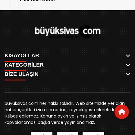
KISAYOLLAR
KATEGORİLER
ANASAYFA
BİZE ULAŞIN
AKSU CANLI
WHATSAPP
MEYDAN CANLI
SPOR
0346 221 00 60
MEDRESELER CANLI
SİYASET
MERAKÜM CANLI
buyuksivashaber@gmail.com
BELEDİYE
YUKARI TEKKE CANLI
buyuksivas.com her hakkı saklıdır. Web sitemizde yer alan
SİVAS VALİLİĞİ
Örtülüpınar Mah. İnönü Bulvarı Özkahya Apt. Kat:3 D:7
KURUMSAL KİMLİK
haber içerikleri izin alınmadan, kaynak gösterilerek dahi
ÜNİVERSİTE
Sivas
REKLAM FİYATLARI
iktibas edilemez. Kanuna aykırı ve izinsiz olarak
KURUMLAR
BİZE ULAŞIN
kopyalanamaz, başka yerde yayınlanamaz.
STK
KÜNYE
YORUM
RESMİ İLANLAR