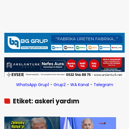
WhatsApp Grup1
-
Grup2
-
WA Kanal
-
Telegram
Etiket: askeri yardım