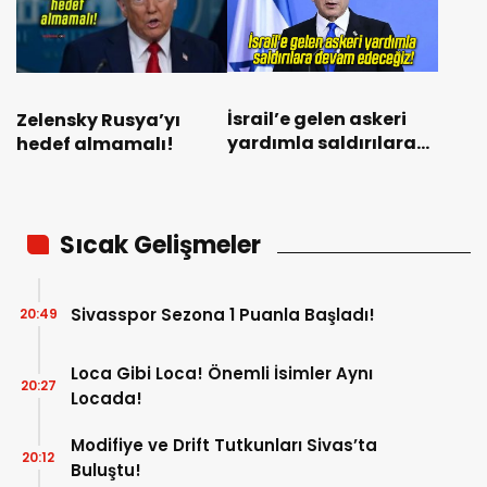
İsrail’e gelen askeri
Zelensky Rusya’yı
yardımla saldırılara
hedef almamalı!
devam edeceğiz!
Sıcak Gelişmeler
Sivasspor Sezona 1 Puanla Başladı!
20:49
Loca Gibi Loca! Önemli İsimler Aynı
20:27
Locada!
Modifiye ve Drift Tutkunları Sivas’ta
20:12
Buluştu!