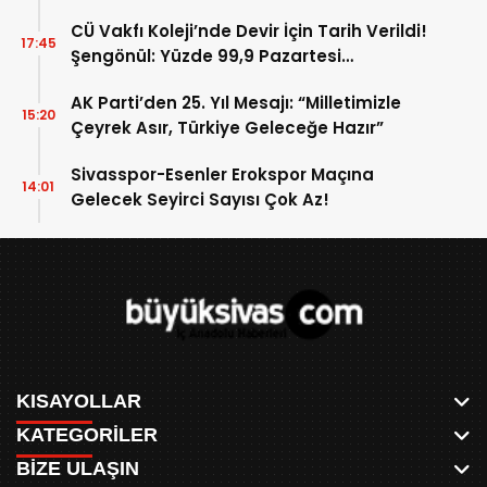
CÜ Vakfı Koleji’nde Devir İçin Tarih Verildi!
17:45
Şengönül: Yüzde 99,9 Pazartesi
Tamamlanacak
AK Parti’den 25. Yıl Mesajı: “Milletimizle
15:20
Çeyrek Asır, Türkiye Geleceğe Hazır”
Sivasspor-Esenler Erokspor Maçına
14:01
Gelecek Seyirci Sayısı Çok Az!
KISAYOLLAR
KATEGORİLER
ANASAYFA
BİZE ULAŞIN
AKSU CANLI