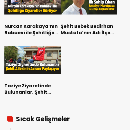
Nurcan Karakaya’nın
Şehit Bebek Bedirhan
Babaevi ile Şehitliğe
Mustafa’nın Adı İlçe
Ziyaretler Sürüyor
Parkına Verilecek
Taziye Ziyaretinde
Bulunanlar, Şehit
Ailesinin Acısını
Paylaşıyor
Sıcak Gelişmeler