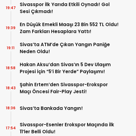
Sivasspor İlk Yarıda Etkili Oynadı! Gol
19:47
Sesi Çıkmadı!
En Düşük Emekli Maaşı 23 Bin 552 TL Oldu!
19:39
Zam Farkları Hesaplara Yattı!
Sivas’ta ATM’de Çıkan Yangın Paniğe
19:11
Neden Oldu!
Hakan Aksu’dan Sivas’ın 5 Dev Ulaşım
18:58
Projesi İçin “5’i Bir Yerde” Paylaşımı!
Şahin Ertem’den Sivasspor-Erokspor
18:43
Maçı Öncesi Fair-Play Jesti!
Sivas’ta Bankada Yangın!
18:36
Sivasspor-Esenler Erokspor Maçında İlk
17:54
11’ler Belli Oldu!