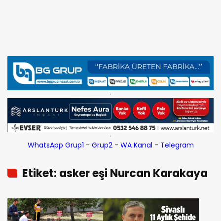
WhatsApp Grup1
-
Grup2
-
WA Kanal
-
Telegram
Etiket: asker eşi Nurcan Karakaya