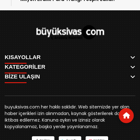
KISAYOLLAR
KATEGORİLER
ANASAYFA
BİZE ULAŞIN
AKSU CANLI
WHATSAPP
MEYDAN CANLI
SPOR
0346 221 00 60
MEDRESELER CANLI
SİYASET
MERAKÜM CANLI
buyuksivashaber@gmail.com
BELEDİYE
YUKARI TEKKE CANLI
buyuksivas.com her hakkı saklıdır. Web sitemizde yer alan
SİVAS VALİLİĞİ
Örtülüpınar Mah. İnönü Bulvarı Özkahya Apt. Kat:3 D:7
KURUMSAL KİMLİK
haber içerikleri izin alınmadan, kaynak gösterilerek dahi
ÜNİVERSİTE
Sivas
REKLAM FİYATLARI
iktibas edilemez. Kanuna aykırı ve izinsiz olarak
KURUMLAR
BİZE ULAŞIN
kopyalanamaz, başka yerde yayınlanamaz.
STK
KÜNYE
YORUM
RESMİ İLANLAR