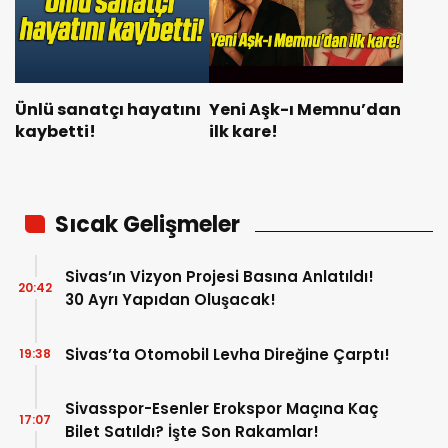
Ünlü sanatçı hayatını
Yeni Aşk-ı Memnu’dan
kaybetti!
ilk kare!
Sıcak Gelişmeler
Sivas’ın Vizyon Projesi Basına Anlatıldı!
20:42
30 Ayrı Yapıdan Oluşacak!
Sivas’ta Otomobil Levha Direğine Çarptı!
19:38
Sivasspor-Esenler Erokspor Maçına Kaç
17:07
Bilet Satıldı? İşte Son Rakamlar!