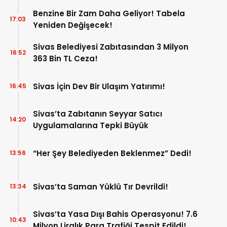
Benzine Bir Zam Daha Geliyor! Tabela
17:03
Yeniden Değişecek!
Sivas Belediyesi Zabıtasından 3 Milyon
16:52
363 Bin TL Ceza!
Sivas İçin Dev Bir Ulaşım Yatırımı!
16:45
Sivas’ta Zabıtanın Seyyar Satıcı
14:20
Uygulamalarına Tepki Büyük
“Her Şey Belediyeden Beklenmez” Dedi!
13:56
Sivas’ta Saman Yüklü Tır Devrildi!
13:34
Sivas’ta Yasa Dışı Bahis Operasyonu! 7.6
10:43
Milyon Liralık Para Trafiği Tespit Edildi!