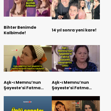
Bihter Benimde
14 yıl sonra yeni kare!
Kalbimde!
Aşk-ı Memnu’nun
Aşk-ı Memnu’nun
Şayeste’si Fatma
Şayeste’si Fatma
Karanfil hayatını
Karanfil sevenlerini
kaybetti!
üzdü!