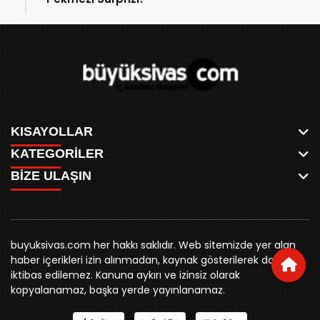
KISAYOLLAR
KATEGORİLER
ANASAYFA
BİZE ULAŞIN
AKSU CANLI
WHATSAPP
MEYDAN CANLI
SPOR
0346 221 00 60
MEDRESELER CANLI
SİYASET
MERAKÜM CANLI
buyuksivashaber@gmail.com
BELEDİYE
YUKARI TEKKE CANLI
buyuksivas.com her hakkı saklıdır. Web sitemizde yer alan
SİVAS VALİLİĞİ
Örtülüpınar Mah. İnönü Bulvarı Özkahya Apt. Kat:3 D:7
KURUMSAL KİMLİK
haber içerikleri izin alınmadan, kaynak gösterilerek dahi
ÜNİVERSİTE
Sivas
REKLAM FİYATLARI
iktibas edilemez. Kanuna aykırı ve izinsiz olarak
KURUMLAR
BİZE ULAŞIN
kopyalanamaz, başka yerde yayınlanamaz.
STK
KÜNYE
YORUM
RESMİ İLANLAR