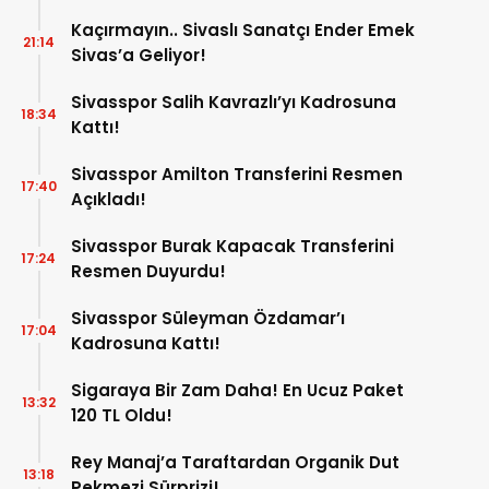
Kaçırmayın.. Sivaslı Sanatçı Ender Emek
21:14
Sivas’a Geliyor!
Sivasspor Salih Kavrazlı’yı Kadrosuna
18:34
Kattı!
Sivasspor Amilton Transferini Resmen
17:40
Açıkladı!
Sivasspor Burak Kapacak Transferini
17:24
Resmen Duyurdu!
Sivasspor Süleyman Özdamar’ı
17:04
Kadrosuna Kattı!
Sigaraya Bir Zam Daha! En Ucuz Paket
13:32
120 TL Oldu!
Rey Manaj’a Taraftardan Organik Dut
13:18
Pekmezi Sürprizi!