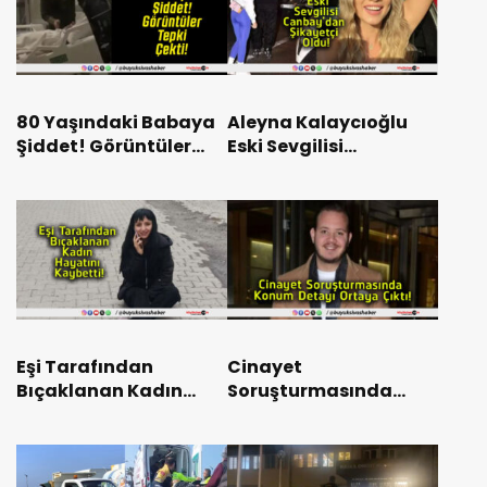
80 Yaşındaki Babaya
Aleyna Kalaycıoğlu
Şiddet! Görüntüler
Eski Sevgilisi
Tepki Çekti!
Canbay’dan Şikayetçi
Oldu!
Eşi Tarafından
Cinayet
Bıçaklanan Kadın
Soruşturmasında
Hayatını Kaybetti!
Konum Detayı Ortaya
Çıktı!