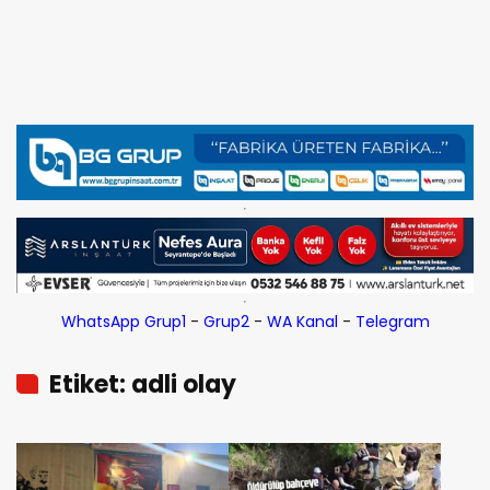
WhatsApp Grup1
-
Grup2
-
WA Kanal
-
Telegram
Etiket: adli olay