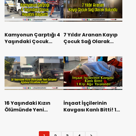
Kamyonun Çarptığı 4
7 Yıldır Aranan Kayıp
Yaşındaki Çocuk
Çocuk Sağ Olarak
Hayatını Kaybetti
Bulundu
16 Yaşındaki Kızın
İnşaat İşçilerinin
Ölümünde Yeni
Kavgası Kanlı Bitti! 1
Gelişme! Ağabeyi
Kişi Ağır Yaralandı!
Gözaltına Alındı!