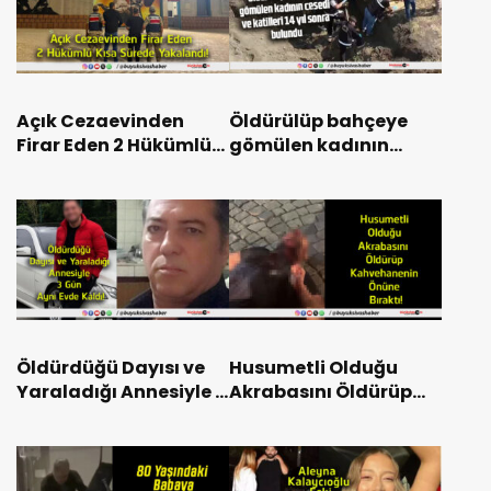
Açık Cezaevinden
Öldürülüp bahçeye
Firar Eden 2 Hükümlü
gömülen kadının
Kısa Sürede
cesedi ve katilleri 14 yıl
Yakalandı!
sonra bulundu
Öldürdüğü Dayısı ve
Husumetli Olduğu
Yaraladığı Annesiyle 3
Akrabasını Öldürüp
Gün Aynı Evde Kaldı!
Kahvehanenin Önüne
Bıraktı!