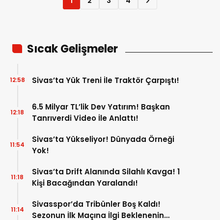
1
2
3
4
Sıcak Gelişmeler
Sivas’ta Yük Treni İle Traktör Çarpıştı!
12:58
6.5 Milyar TL’lik Dev Yatırım! Başkan
12:18
Tanrıverdi Video İle Anlattı!
Sivas’ta Yükseliyor! Dünyada Örneği
11:54
Yok!
Sivas’ta Drift Alanında Silahlı Kavga! 1
11:18
Kişi Bacağından Yaralandı!
Sivasspor’da Tribünler Boş Kaldı!
11:14
Sezonun İlk Maçına İlgi Beklenenin