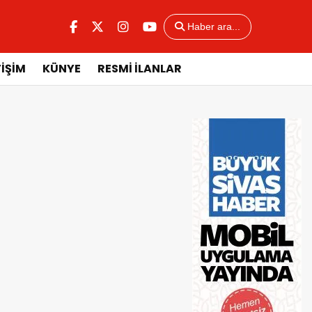
Haber ara...
TİŞİM
KÜNYE
RESMİ İLANLAR