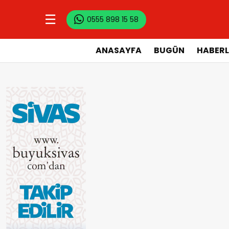
☰
0555 898 15 58
ANASAYFA
BUGÜN
HABERL