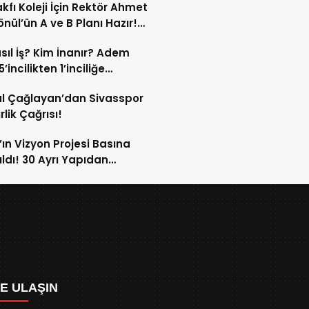
kfı Koleji İçin Rektör Ahmet
nül’ün A ve B Planı Hazır!
maç Mağduriyetleri Hızla
sıl İş? Kim İnanır? Adem
ek!
’incilikten 1’inciliğe
ldi!
l Çağlayan’dan Sivasspor
irlik Çağrısı!
’ın Vizyon Projesi Basına
ıldı! 30 Ayrı Yapıdan
acak!
ZE ULAŞIN