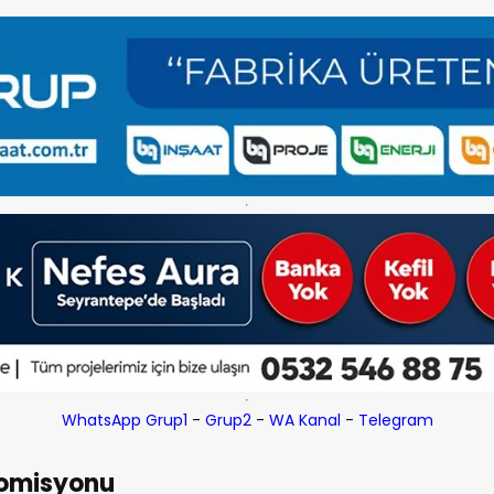
WhatsApp Grup1
-
Grup2
-
WA Kanal
-
Telegram
Komisyonu