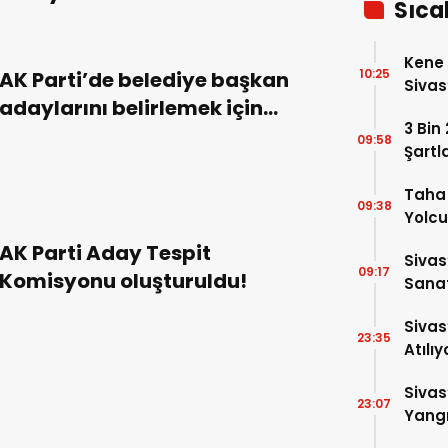
Sıca
Kene 
10:25
AK Parti’de belediye başkan
Sivas
adaylarını belirlemek için
3 Bin
Aday Tespit Komisyonu
09:58
Şartl
oluşturuldu! Bakın
komisyonda kimler var?
Taha 
09:38
Yolcu
AK Parti Aday Tespit
Sivas
09:17
Komisyonu oluşturuldu!
Sanat
Alac
Sivas
23:35
Atılıy
Sivas
23:07
Yangı
Dönd