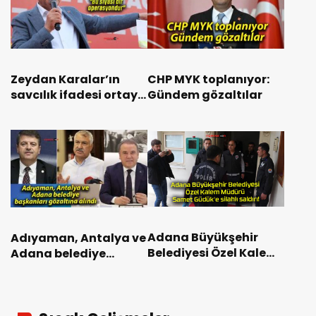
Zeydan Karalar’ın
CHP MYK toplanıyor:
savcılık ifadesi ortaya
Gündem gözaltılar
çıktı: “Bu siyasi bir
operasyondur”
Adana Büyükşehir
Adıyaman, Antalya ve
Belediyesi Özel Kalem
Adana belediye
Müdürü Samet
başkanları gözaltına
Güdük’e silahlı saldırı!
alındı