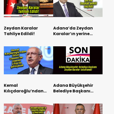
Zeydan Karalar
Adana’da Zeydan
Tahliye Edildi!
Karalar’ın yerine
başkan vekili seçildi!
Kemal
Adana Büyükşehir
Kılıçdaroğlu’ndan
Belediye Başkanı
Silivri Cezaevi’ne
Zeydan Karalar
ziyaret: 2 kişi ile
tutuklandı!
görüşecek