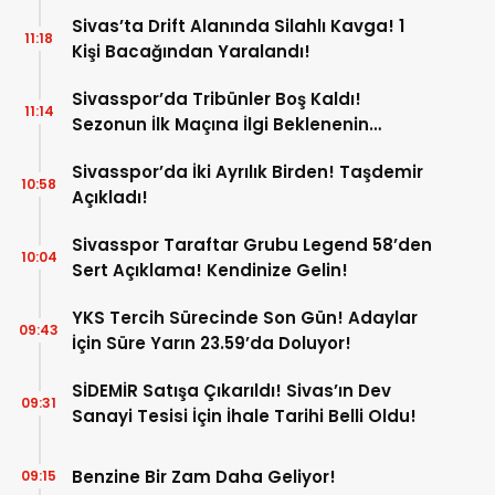
Sivas’ta Drift Alanında Silahlı Kavga! 1
11:18
Kişi Bacağından Yaralandı!
Sivasspor’da Tribünler Boş Kaldı!
11:14
Sezonun İlk Maçına İlgi Beklenenin
Altında!
Sivasspor’da İki Ayrılık Birden! Taşdemir
10:58
Açıkladı!
Sivasspor Taraftar Grubu Legend 58’den
10:04
Sert Açıklama! Kendinize Gelin!
YKS Tercih Sürecinde Son Gün! Adaylar
09:43
İçin Süre Yarın 23.59’da Doluyor!
SİDEMİR Satışa Çıkarıldı! Sivas’ın Dev
09:31
Sanayi Tesisi İçin İhale Tarihi Belli Oldu!
Benzine Bir Zam Daha Geliyor!
09:15