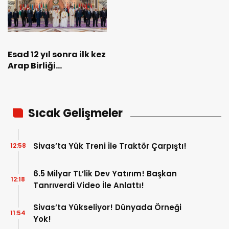
Esad 12 yıl sonra ilk kez
Arap Birliği
Zirvesi’nde!
Sıcak Gelişmeler
Sivas’ta Yük Treni İle Traktör Çarpıştı!
12:58
6.5 Milyar TL’lik Dev Yatırım! Başkan
12:18
Tanrıverdi Video İle Anlattı!
Sivas’ta Yükseliyor! Dünyada Örneği
11:54
Yok!