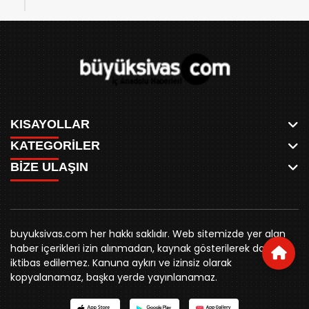
KISAYOLLAR
KATEGORİLER
ANASAYFA
BİZE ULAŞIN
AKSU CANLI
WHATSAPP
MEYDAN CANLI
SPOR
0346 221 00 60
MEDRESELER CANLI
SİYASET
MERAKÜM CANLI
buyuksivashaber@gmail.com
BELEDİYE
YUKARI TEKKE CANLI
buyuksivas.com her hakkı saklıdır. Web sitemizde yer alan
SİVAS VALİLİĞİ
Örtülüpınar Mah. İnönü Bulvarı Özkahya Apt. Kat:3 D:7
KURUMSAL KİMLİK
haber içerikleri izin alınmadan, kaynak gösterilerek dahi
ÜNİVERSİTE
Sivas
REKLAM FİYATLARI
iktibas edilemez. Kanuna aykırı ve izinsiz olarak
KURUMLAR
BİZE ULAŞIN
kopyalanamaz, başka yerde yayınlanamaz.
STK
KÜNYE
YORUM
RESMİ İLANLAR