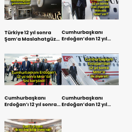
Cumhurbaşkanı
Türkiye 12 yıl sonra
Erdoğan’dan 12 yıl
Şam’a Maslahatgüzar
sonra Irak ziyareti!
görevlendirdi!
Masada neler var?
Cumhurbaşkanı
Cumhurbaşkanı
Erdoğan’ı 12 yıl sonra
Erdoğan’dan 12 yıl
Mısır’da Sisi karşıladı!
sonra Mısır’a ilk
ziyaret!