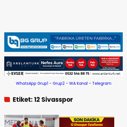
WhatsApp Grup1
-
Grup2
-
WA Kanal
-
Telegram
Etiket: 12 Sivasspor
Taraftarına Men Cezası