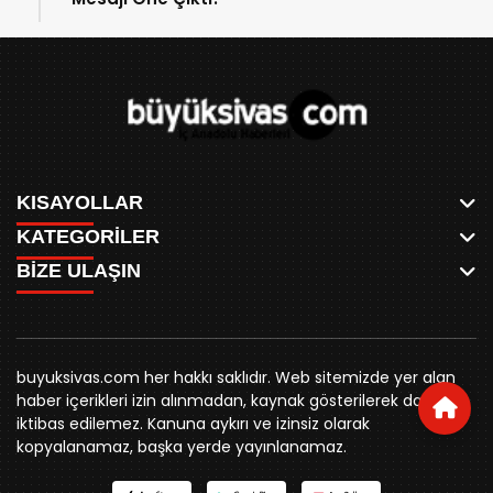
KISAYOLLAR
KATEGORİLER
ANASAYFA
BİZE ULAŞIN
AKSU CANLI
WHATSAPP
MEYDAN CANLI
SPOR
0346 221 00 60
MEDRESELER CANLI
SİYASET
MERAKÜM CANLI
buyuksivashaber@gmail.com
BELEDİYE
YUKARI TEKKE CANLI
buyuksivas.com her hakkı saklıdır. Web sitemizde yer alan
SİVAS VALİLİĞİ
Örtülüpınar Mah. İnönü Bulvarı Özkahya Apt. Kat:3 D:7
KURUMSAL KİMLİK
haber içerikleri izin alınmadan, kaynak gösterilerek dahi
ÜNİVERSİTE
Sivas
REKLAM FİYATLARI
iktibas edilemez. Kanuna aykırı ve izinsiz olarak
KURUMLAR
BİZE ULAŞIN
kopyalanamaz, başka yerde yayınlanamaz.
STK
KÜNYE
YORUM
RESMİ İLANLAR