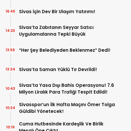
Sivas İçin Dev Bir Ulaşım Yatırımı!
16:45
Sivas’ta Zabıtanın Seyyar Satıcı
14:20
Uygulamalarına Tepki Büyük
“Her Şey Belediyeden Beklenmez” Dedi!
13:56
Sivas’ta Saman Yüklü Tır Devrildi!
13:34
Sivas’ta Yasa Dışı Bahis Operasyonu! 7.6
10:43
Milyon Liralık Para Trafiği Tespit Edildi!
Sivasspor’un İlk Hafta Maçını Ömer Tolga
10:34
Güldibi Yönetecek!
Cuma Hutbesinde Kardeşlik Ve Birlik
10:19
Mesajı Öne Çıktı!