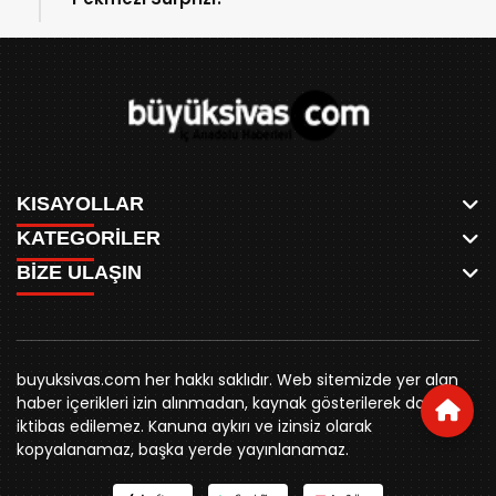
KISAYOLLAR
KATEGORİLER
ANASAYFA
BİZE ULAŞIN
AKSU CANLI
WHATSAPP
MEYDAN CANLI
SPOR
0346 221 00 60
MEDRESELER CANLI
SİYASET
MERAKÜM CANLI
buyuksivashaber@gmail.com
BELEDİYE
YUKARI TEKKE CANLI
buyuksivas.com her hakkı saklıdır. Web sitemizde yer alan
SİVAS VALİLİĞİ
Örtülüpınar Mah. İnönü Bulvarı Özkahya Apt. Kat:3 D:7
KURUMSAL KİMLİK
haber içerikleri izin alınmadan, kaynak gösterilerek dahi
ÜNİVERSİTE
Sivas
REKLAM FİYATLARI
iktibas edilemez. Kanuna aykırı ve izinsiz olarak
KURUMLAR
BİZE ULAŞIN
kopyalanamaz, başka yerde yayınlanamaz.
STK
KÜNYE
YORUM
RESMİ İLANLAR