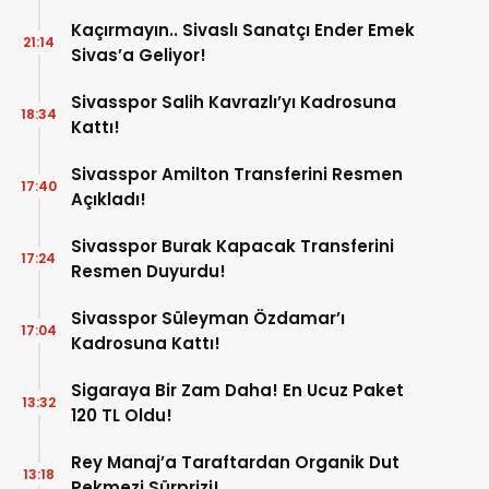
Kaçırmayın.. Sivaslı Sanatçı Ender Emek
21:14
Sivas’a Geliyor!
Sivasspor Salih Kavrazlı’yı Kadrosuna
18:34
Kattı!
Sivasspor Amilton Transferini Resmen
17:40
Açıkladı!
Sivasspor Burak Kapacak Transferini
17:24
Resmen Duyurdu!
Sivasspor Süleyman Özdamar’ı
17:04
Kadrosuna Kattı!
Sigaraya Bir Zam Daha! En Ucuz Paket
13:32
120 TL Oldu!
Rey Manaj’a Taraftardan Organik Dut
13:18
Pekmezi Sürprizi!