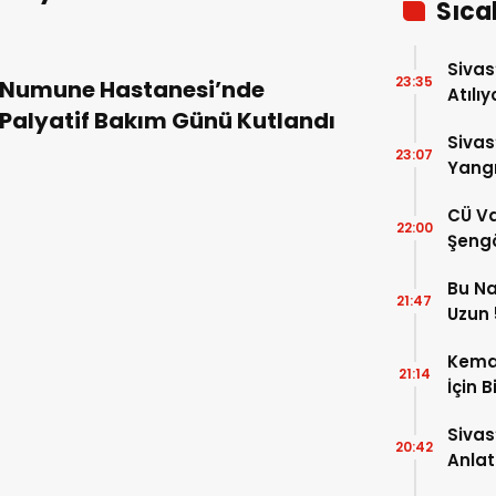
Sıca
Sivas
23:35
Numune Hastanesi’nde
Atılıy
Palyatif Bakım Günü Kutlandı
Sivas
23:07
Yangı
Dönd
CÜ Va
22:00
Şengö
Tek A
Bu Na
Çözm
21:47
Uzun 5
Yükse
Kema
21:14
İçin B
Sivas
20:42
Anlat
Oluş