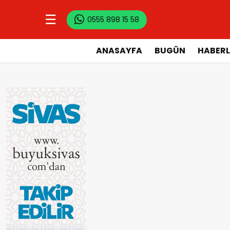
☰
0555 898 15 58
ANASAYFA
BUGÜN
HABERL