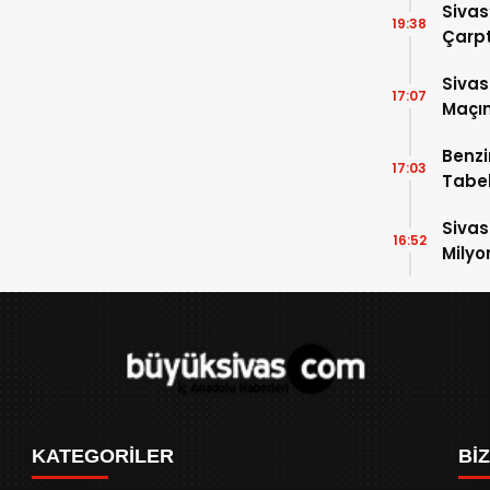
Sivas
19:38
Çarpt
Sivas
17:07
Maçın
Raka
Benzi
17:03
Tabel
Sivas
16:52
Milyo
KATEGORİLER
Bİ