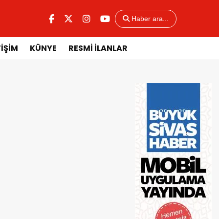
Haber ara...
TİŞİM
KÜNYE
RESMİ İLANLAR