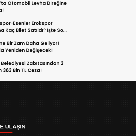
’ta Otomobil Levha Direğine
ı!
spor-Esenler Erokspor
a Kaç Bilet Satıldı? İşte Son
mlar!
ne Bir Zam Daha Geliyor!
a Yeniden Değişecek!
 Belediyesi Zabıtasından 3
n 363 Bin TL Ceza!
ZE ULAŞIN