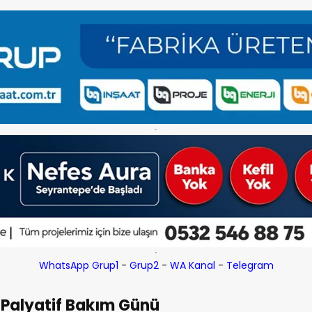
WhatsApp Grup1
-
Grup2
-
WA Kanal
-
Telegram
a Palyatif Bakım Günü