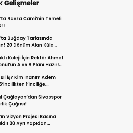
k Gelişmeler
’ta Ravza Cami’nin Temeli
or!
’ta Buğday Tarlasında
n! 20 Dönüm Alan Küle
ü!
kfı Koleji İçin Rektör Ahmet
nül’ün A ve B Planı Hazır!
maç Mağduriyetleri Hızla
sıl İş? Kim İnanır? Adem
ek!
’incilikten 1’inciliğe
ldi!
l Çağlayan’dan Sivasspor
irlik Çağrısı!
’ın Vizyon Projesi Basına
ıldı! 30 Ayrı Yapıdan
acak!