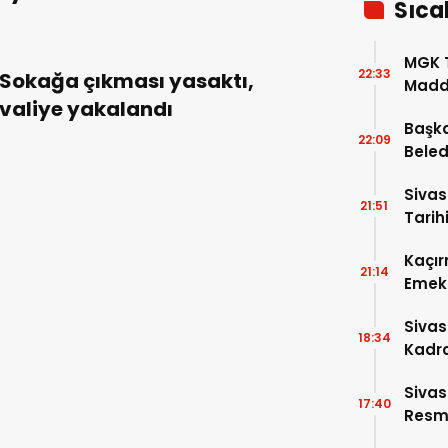
Sıca
MGK T
22:33
Sokağa çıkması yasaktı,
Madde
valiye yakalandı
Başka
22:09
Beled
5’e Gi
Sivas
21:51
Tarihi
Kaçır
21:14
Emek 
Sivas
18:34
Kadro
Sivas
17:40
Resme