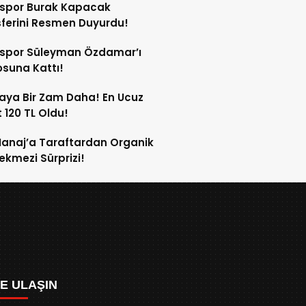
sspor Burak Kapacak
ferini Resmen Duyurdu!
sspor Süleyman Özdamar’ı
suna Kattı!
aya Bir Zam Daha! En Ucuz
 120 TL Oldu!
anaj’a Taraftardan Organik
ekmezi Sürprizi!
ZE ULAŞIN