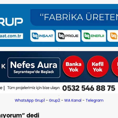
WhatsApp Grup1
-
Grup2
-
WA Kanal
-
Telegram
amıyorum” dedi