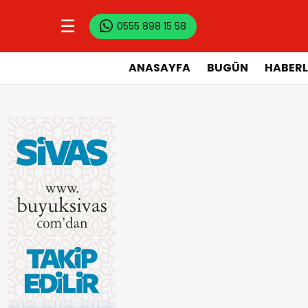
☰
0555 898 15 58
ANASAYFA
BUGÜN
HABERL