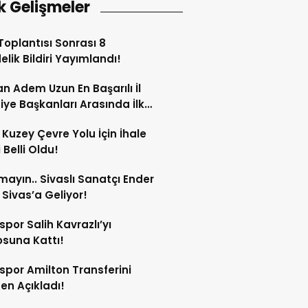
k Gelişmeler
oplantısı Sonrası 8
lik Bildiri Yayımlandı!
n Adem Uzun En Başarılı İl
iye Başkanları Arasında İlk
rdi!
 Kuzey Çevre Yolu İçin İhale
 Belli Oldu!
mayın.. Sivaslı Sanatçı Ender
Sivas’a Geliyor!
spor Salih Kavrazlı’yı
suna Kattı!
spor Amilton Transferini
n Açıkladı!