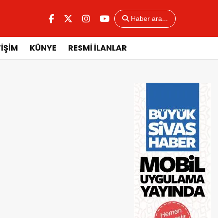
Haber ara...
TİŞİM
KÜNYE
RESMİ İLANLAR