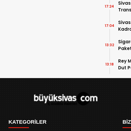
Siva
17:24
Trans
Siva
17:04
Kadro
Sigar
13:32
Paket
Rey M
13:18
Dut P
KATEGORİLER
Bİ