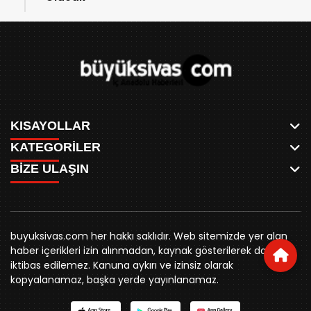
KISAYOLLAR
KATEGORİLER
ANASAYFA
BİZE ULAŞIN
AKSU CANLI
WHATSAPP
MEYDAN CANLI
SPOR
0346 221 00 60
MEDRESELER CANLI
SİYASET
MERAKÜM CANLI
buyuksivashaber@gmail.com
BELEDİYE
YUKARI TEKKE CANLI
buyuksivas.com her hakkı saklıdır. Web sitemizde yer alan
SİVAS VALİLİĞİ
Örtülüpınar Mah. İnönü Bulvarı Özkahya Apt. Kat:3 D:7
KURUMSAL KİMLİK
haber içerikleri izin alınmadan, kaynak gösterilerek dahi
ÜNİVERSİTE
Sivas
REKLAM FİYATLARI
iktibas edilemez. Kanuna aykırı ve izinsiz olarak
KURUMLAR
BİZE ULAŞIN
kopyalanamaz, başka yerde yayınlanamaz.
STK
KÜNYE
YORUM
RESMİ İLANLAR