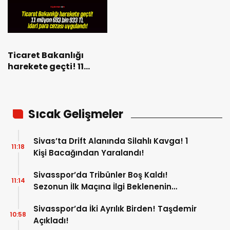
Ticaret Bakanlığı
harekete geçti! 11
milyon 693 bin 933 TL
idari para cezası
uygulandı!
Sıcak Gelişmeler
Sivas’ta Drift Alanında Silahlı Kavga! 1
11:18
Kişi Bacağından Yaralandı!
Sivasspor’da Tribünler Boş Kaldı!
11:14
Sezonun İlk Maçına İlgi Beklenenin
Altında!
Sivasspor’da İki Ayrılık Birden! Taşdemir
10:58
Açıkladı!