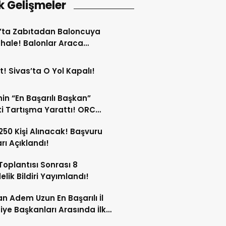
k Gelişmeler
’ta Zabıtadan Baloncuya
ale! Balonlar Araca
ndi!
t! Sivas’ta O Yol Kapalı!
in “En Başarılı Başkan”
i Tartışma Yarattı! ORC
şımı Sildi!
 250 Kişi Alınacak! Başvuru
arı Açıklandı!
oplantısı Sonrası 8
lik Bildiri Yayımlandı!
n Adem Uzun En Başarılı İl
iye Başkanları Arasında İlk
rdi!