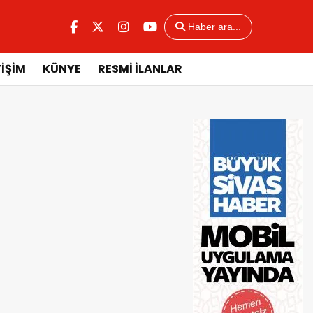
Haber ara...
TİŞİM
KÜNYE
RESMİ İLANLAR