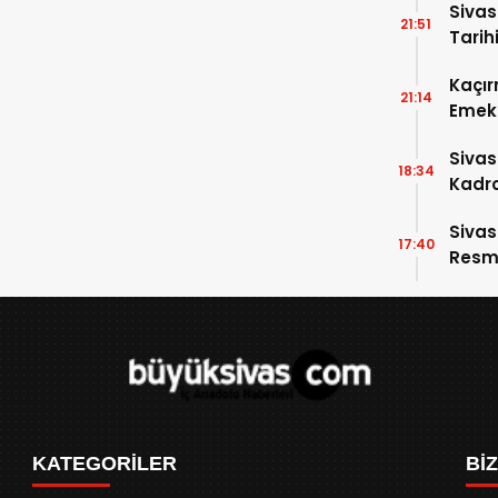
Sivas
21:51
Tarihi
Kaçır
21:14
Emek 
Sivas
18:34
Kadro
Sivas
17:40
Resme
KATEGORİLER
Bİ