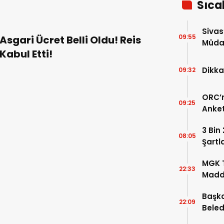
Sıca
Sivas
09:55
Asgari Ücret Belli Oldu! Reis
Müdah
Kabul Etti!
Yükle
Dikka
09:32
ORC’n
09:25
Anket
Payla
3 Bin
08:05
Şartl
MGK T
22:33
Madde
Başka
22:09
Beled
5’e Gi