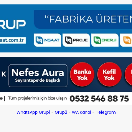
WhatsApp Grup1
-
Grup2
-
WA Kanal
-
Telegram