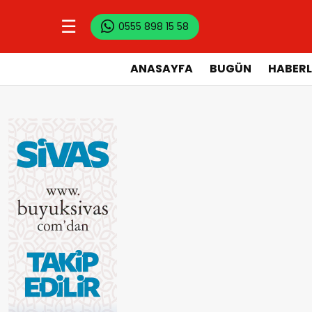
☰
0555 898 15 58
ANASAYFA
BUGÜN
HABERL