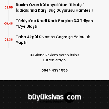
Rasim Ozan Kütahyalı’dan “İtirafçı”
09:55
İddialarına Karşı Suç Duyurusu Hamlesi!
Türkiye’de Kredi Kartı Borçları 3.3 Trilyon
09:48
TL’ye Ulaştı!
Taha Akgül Sivas’ta Geçmişe Yolculuk
09:38
Yaptı!
Bu Alana Reklam Verebilirsiniz
Lütfen Arayın
0544 433 1 555