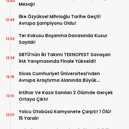
12:50
Mesajı!
İlke Özyüksel Mihrioğlu Tarihe Geçti!
12:45
Avrupa Şampiyonu Oldu!
Ter Kokusu Boşanma Davasında Kusur
12:32
Sayıldı!
SBTÜ’nün İki Takımı TEKNOFEST Savaşan
12:24
İHA Yarışmasında Finale Yükseldi!
Sivas Cumhuriyet Üniversitesi’nden
12:18
Avrupa Araştırma Alanında Büyük
Başarı!
İntihar Ve Kaza Sanılan 2 Ölümde Gerçek
12:13
Ortaya Çıktı!
Yolcu Otobüsü Kamyonete Çarptı! 1 Ölü!
12:07
15 Yaralı!