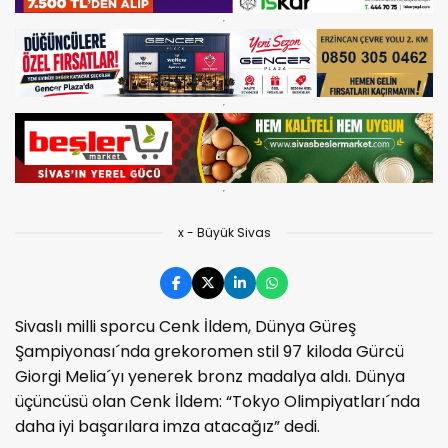
x - Büyük Sivas
Sivaslı milli sporcu Cenk İldem, Dünya Güreş
Şampiyonası´nda grekoromen stil 97 kiloda Gürcü
Giorgi Melia´yı yenerek bronz madalya aldı. Dünya
üçüncüsü olan Cenk İldem: “Tokyo Olimpiyatları´nda
daha iyi başarılara imza atacağız” dedi.