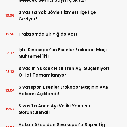
Gelecek Seyirci Sayısı Çok Az!
Sivas’ta Yok Böyle Hizmet! İlçe İlçe
13:36
Geziyor!
Trabzon’da Bir Yiğido Var!
13:28
İşte Sivasspor’un Esenler Erokspor Maçı
13:17
Muhtemel 11’i!
Sivas’ın Yüksek Hızlı Tren Ağı Güçleniyor!
13:12
O Hat Tamamlanıyor!
Sivasspor-Esenler Erokspor Maçının VAR
13:04
Hakemi Açıklandı!
Sivas’ta Anne Ayı Ve İki Yavrusu
12:57
Görüntülendi!
Hakan Aksu’dan Sivasspor’a Süper Lig