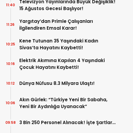
Televizyon Yayınlarında Büyük Değişiklik!
11:40
15 Ağustos Gecesi Başlıyor!
Yargıtay’dan Primle Çalışanları
11:26
İlgilendiren Emsal Karar!
Kene Tutunan 35 Yaşındaki Kadın
10:25
Sivas’ta Hayatını Kaybetti!
Elektrik Akımına Kapılan 4 Yaşındaki
10:16
Çocuk Hayatını Kaybetti!
Dünya Nüfusu 8.3 Milyara Ulaştı!
10:12
Akın Gürlek: “Türkiye Yeni Bir Sabaha,
10:06
Yeni Bir Aydınlığa Uyanacak”
3 Bin 250 Personel Alınacak! İşte Şartlar…
09:58