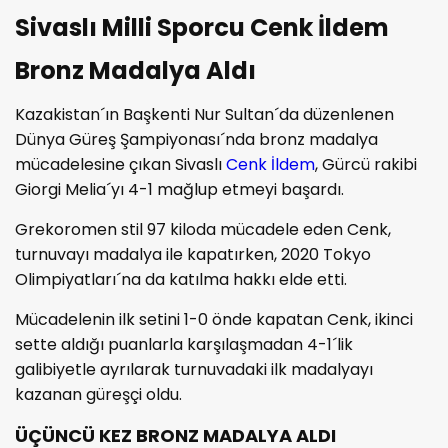
Sivaslı Milli Sporcu Cenk İldem
Bronz Madalya Aldı
Kazakistan´ın Başkenti Nur Sultan´da düzenlenen
Dünya Güreş Şampiyonası´nda bronz madalya
mücadelesine çıkan Sivaslı
Cenk İldem
, Gürcü rakibi
Giorgi Melia´yı 4-1 mağlup etmeyi başardı.
Grekoromen stil 97 kiloda mücadele eden Cenk,
turnuvayı madalya ile kapatırken, 2020 Tokyo
Olimpiyatları´na da katılma hakkı elde etti.
Mücadelenin ilk setini 1-0 önde kapatan Cenk, ikinci
sette aldığı puanlarla karşılaşmadan 4-1´lik
galibiyetle ayrılarak turnuvadaki ilk madalyayı
kazanan güreşçi oldu.
ÜÇÜNCÜ KEZ BRONZ MADALYA ALDI