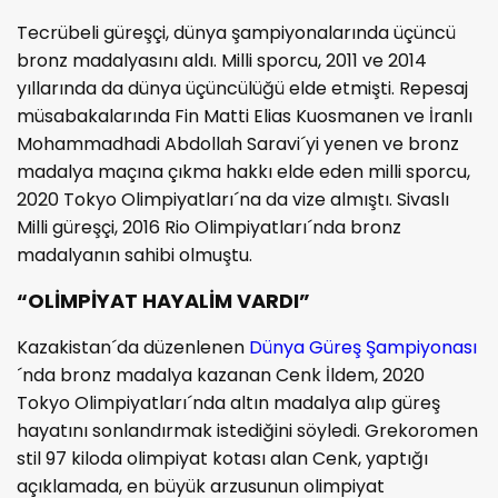
Tecrübeli güreşçi, dünya şampiyonalarında üçüncü
bronz madalyasını aldı. Milli sporcu, 2011 ve 2014
yıllarında da dünya üçüncülüğü elde etmişti. Repesaj
müsabakalarında Fin Matti Elias Kuosmanen ve İranlı
Mohammadhadi Abdollah Saravi´yi yenen ve bronz
madalya maçına çıkma hakkı elde eden milli sporcu,
2020 Tokyo Olimpiyatları´na da vize almıştı. Sivaslı
Milli güreşçi, 2016 Rio Olimpiyatları´nda bronz
madalyanın sahibi olmuştu.
“OLİMPİYAT HAYALİM VARDI”
Kazakistan´da düzenlenen
Dünya Güreş Şampiyonası
´nda bronz madalya kazanan Cenk İldem, 2020
Tokyo Olimpiyatları´nda altın madalya alıp güreş
hayatını sonlandırmak istediğini söyledi. Grekoromen
stil 97 kiloda olimpiyat kotası alan Cenk, yaptığı
açıklamada, en büyük arzusunun olimpiyat