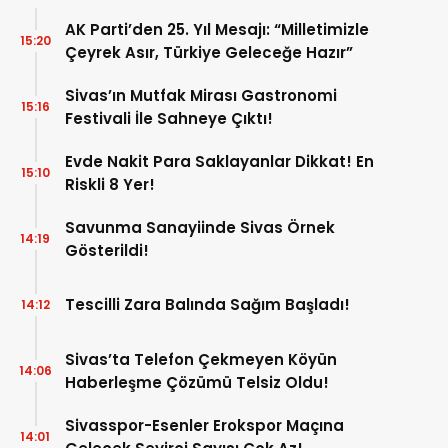
AK Parti’den 25. Yıl Mesajı: “Milletimizle
15:20
Çeyrek Asır, Türkiye Geleceğe Hazır”
Sivas’ın Mutfak Mirası Gastronomi
15:16
Festivali İle Sahneye Çıktı!
Evde Nakit Para Saklayanlar Dikkat! En
15:10
Riskli 8 Yer!
Savunma Sanayiinde Sivas Örnek
14:19
Gösterildi!
Tescilli Zara Balında Sağım Başladı!
14:12
Sivas’ta Telefon Çekmeyen Köyün
14:06
Haberleşme Çözümü Telsiz Oldu!
Sivasspor-Esenler Erokspor Maçına
14:01