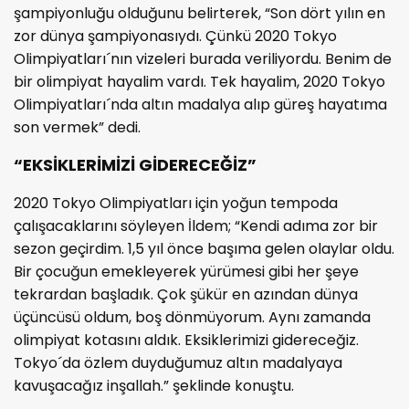
şampiyonluğu olduğunu belirterek, “Son dört yılın en
zor dünya şampiyonasıydı. Çünkü 2020 Tokyo
Olimpiyatları´nın vizeleri burada veriliyordu. Benim de
bir olimpiyat hayalim vardı. Tek hayalim, 2020 Tokyo
Olimpiyatları´nda altın madalya alıp güreş hayatıma
son vermek” dedi.
“EKSİKLERİMİZİ GİDERECEĞİZ”
2020 Tokyo Olimpiyatları için yoğun tempoda
çalışacaklarını söyleyen İldem; “Kendi adıma zor bir
sezon geçirdim. 1,5 yıl önce başıma gelen olaylar oldu.
Bir çocuğun emekleyerek yürümesi gibi her şeye
tekrardan başladık. Çok şükür en azından dünya
üçüncüsü oldum, boş dönmüyorum. Aynı zamanda
olimpiyat kotasını aldık. Eksiklerimizi gidereceğiz.
Tokyo´da özlem duyduğumuz altın madalyaya
kavuşacağız inşallah.” şeklinde konuştu.