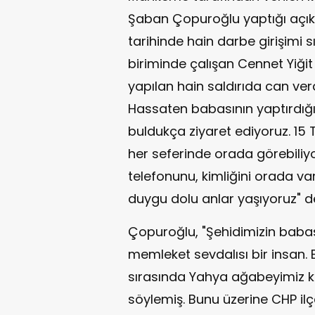
Şaban Çopuroğlu yaptığı açı
tarihinde hain darbe girişimi 
biriminde çalışan Cennet Yiğit
yapılan hain saldırıda can verdi
Hassaten babasının yaptırdığı e
buldukça ziyaret ediyoruz. 15 
her seferinde orada görebiliyo
telefonunu, kimliğini orada va
duygu dolu anlar yaşıyoruz" d
Çopuroğlu, "Şehidimizin babas
memleket sevdalısı bir insan. 
sırasında Yahya ağabeyimiz ke
söylemiş. Bunu üzerine CHP ilç