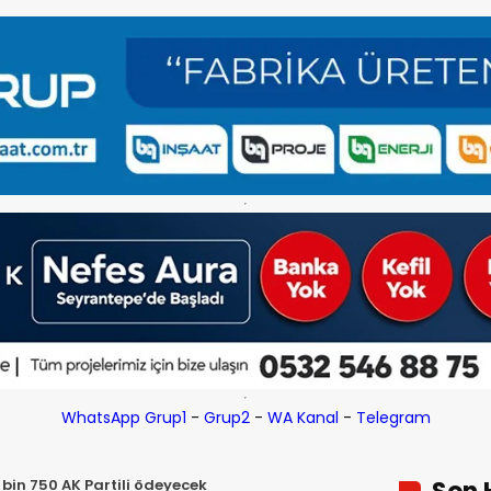
WhatsApp Grup1
-
Grup2
-
WA Kanal
-
Telegram
 bin 750 AK Partili ödeyecek