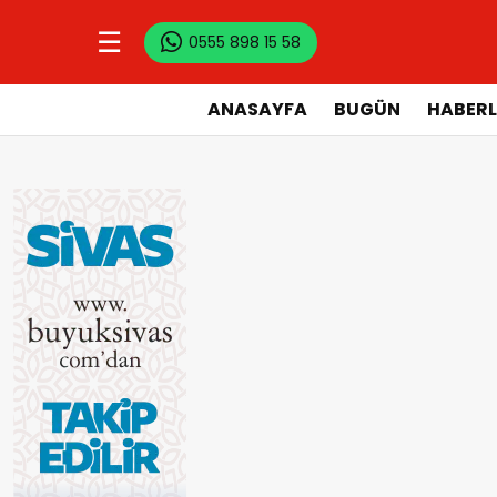
☰
0555 898 15 58
ANASAYFA
BUGÜN
HABERL