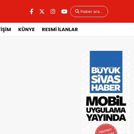
Haber ara...
TİŞİM
KÜNYE
RESMİ İLANLAR