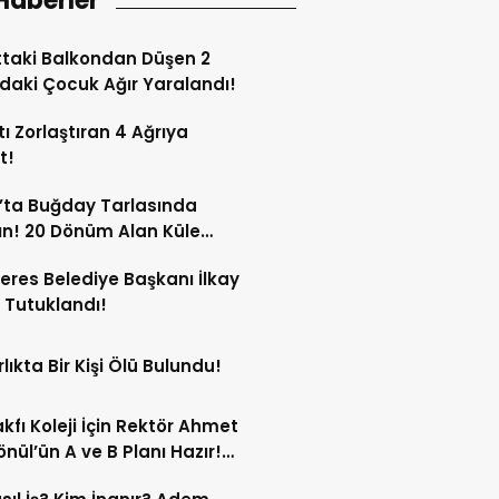
Haberler
ttaki Balkondan Düşen 2
daki Çocuk Ağır Yaralandı!
ı Zorlaştıran 4 Ağrıya
t!
’ta Buğday Tarlasında
n! 20 Dönüm Alan Küle
ü!
res Belediye Başkanı İlkay
 Tutuklandı!
lıkta Bir Kişi Ölü Bulundu!
kfı Koleji İçin Rektör Ahmet
nül’ün A ve B Planı Hazır!
maç Mağduriyetleri Hızla