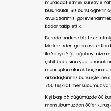
müracaat etmek suretiyle Ya
bulundular. Biz bunu öğrenir öğ
avukatlarımızı görevlendirme
kadar takip ettik.
Burada sadece biz takip etmi
Merkezinden gelen avukatlarda
ile Yahya Yiğit ağabeyimize ma
şehit babasına yapılanacak en 
mensupları olarak baştan son
arkadaşlarımız bunu içlerine s
750 teşkilat mensubumuz var.
Kişi başı böldüğümüzde 80 kur
mensubumuzdan 80’er kuruş ala