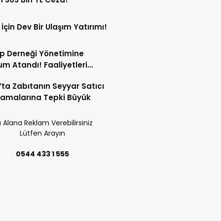
 İçin Dev Bir Ulaşım Yatırımı!
p Derneği Yönetimine
m Atandı! Faaliyetleri
ren Durduruldu!
’ta Zabıtanın Seyyar Satıcı
amalarına Tepki Büyük
 Alana Reklam Verebilirsiniz
Lütfen Arayın
0544 433 1 555