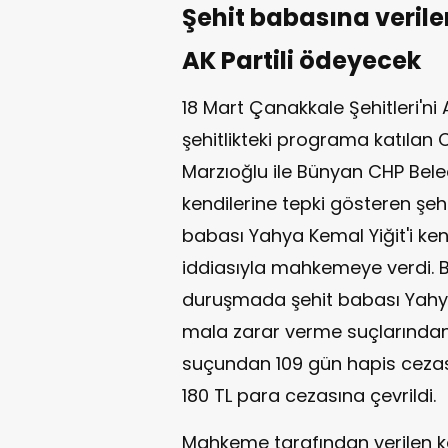
Şehit babasına verile
AK Partili ödeyecek
18 Mart Çanakkale Şehitleri'n
şehitlikteki programa katılan
Marzıoğlu ile Bünyan CHP Bel
kendilerine tepki gösteren şehi
babası Yahya Kemal Yiğit'i kend
iddiasıyla mahkemeye verdi. B
duruşmada şehit babası Yahya
mala zarar verme suçlarından b
suçundan 109 gün hapis cezası
180 TL para cezasına çevrildi.
Mahkeme tarafından verilen ka