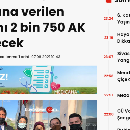
Son 
ına verilen
6. Ka
23:24
ı 2 bin 750 AK
Yaşın
Hayat
ecek
23:16
Dikka
Sivas
ellenme Tarihi :
07.06.2021 10:43
23:07
Yangı
Dönd
Mende
22:58
Çiçek
Mezar
22:51
CÜ Va
22:00
Şengö
Tek A