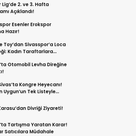
 Lig’de 2. ve 3. Hafta
amı Açıklandı!
spor Esenler Erokspor
a Hazır!
e Toy’dan Sivasspor’a Loca
ği: Kadın Taraftarlara
e Etti
’ta Otomobil Levha Direğine
ı!
ivas’ta Kongre Heyecanı!
 Uygun’un Tek Listeyle
Olması Bekleniyor!
Karasu’dan Divriği Ziyareti!
’ta Tartışma Yaratan Karar!
r Satıcılara Müdahale