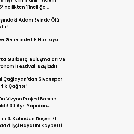
sıl İş? Kim İnanır? Adem
ek!
’incilikten 1’inciliğe
ldi!
şındaki Adam Evinde Ölü
ndu!
ye Genelinde 58 Noktaya
!
’ta Gurbetçi Buluşmaları Ve
onomi Festivali Başladı!
l Çağlayan’dan Sivasspor
irlik Çağrısı!
’ın Vizyon Projesi Basına
ıldı! 30 Ayrı Yapıdan
acak!
tın 3. Katından Düşen 71
daki İşçi Hayatını Kaybetti!