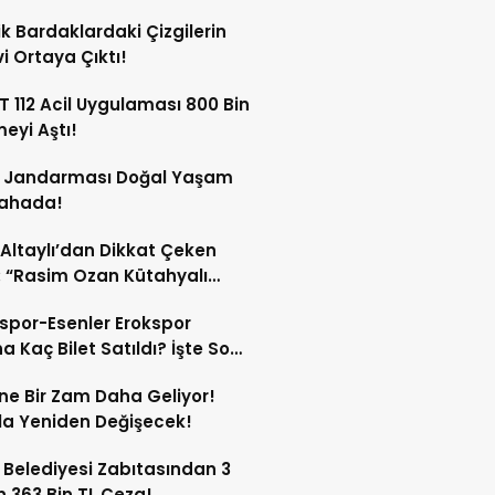
ik Bardaklardaki Çizgilerin
i Ortaya Çıktı!
 112 Acil Uygulaması 800 Bin
meyi Aştı!
s Jandarması Doğal Yaşam
Sahada!
 Altaylı’dan Dikkat Çeken
: “Rasim Ozan Kütahyalı
çı Oldu”
spor-Esenler Erokspor
a Kaç Bilet Satıldı? İşte Son
mlar!
ne Bir Zam Daha Geliyor!
a Yeniden Değişecek!
 Belediyesi Zabıtasından 3
n 363 Bin TL Ceza!