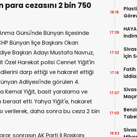
n para cezasını 2 bin 750
Plast
18:15
Görev
HAYAT
i Anma Günü'nde Bünyan ilçesinde
17:26
İndir
 CHP Bünyan İlçe Başkanı Okan
Siva
ediye Başkan Adayı Mustafa Navruz,
17:22
İçin 
t Özel Harekat polisi Cennet Yiğit'in
Fatih
ilerini darp ettiği ve hakaret ettiği
17:18
İddia
ünyan Adliyesi'nde görülen 4.
İtiraf
Sivas
 Kemal Yiğit, basit yaralama ve
17:07
Maçın
eraat etti. Yahya Yiğit'e, hakaret
Raka
Benzi
 verilerek, daha sonra bu ceza 2 bin
17:03
Tabel
Sivas
16:52
rar sonrasın AK Parti İl Başkanı
Milyo