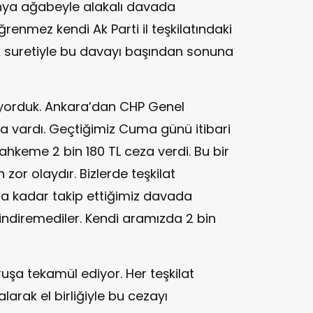
hya ağabeyle alakalı davada
renmez kendi Ak Parti il teşkilatındaki
k suretiyle bu davayı başından sonuna
yorduk. Ankara’dan CHP Genel
 vardı. Geçtiğimiz Cuma günü itibari
hkeme 2 bin 180 TL ceza verdi. Bu bir
zor olaydır. Bizlerde teşkilat
a kadar takip ettiğimiz davada
indiremediler. Kendi aramızda 2 bin
uşa tekamül ediyor. Her teşkilat
rak el birliğiyle bu cezayı