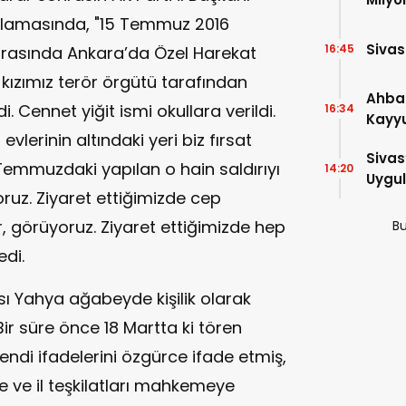
klamasında, "15 Temmuz 2016
Sivas
16:45
sırasında Ankara’da Özel Harekat
 kızımız terör örgütü tarafından
Ahba
. Cennet yiğit ismi okullara verildi.
16:34
Kayyu
vlerinin altındaki yeri biz fırsat
Tedbi
Sivas
Temmuzdaki yapılan o hain saldırıyı
14:20
Uygul
ruz. Ziyaret ettiğimizde cep
r, görüyoruz. Ziyaret ettiğimizde hep
Bu
edi.
ı Yahya ağabeyde kişilik olarak
Bir süre önce 18 Martta ki tören
ndi ifadelerini özgürce ifade etmiş,
e ve il teşkilatları mahkemeye