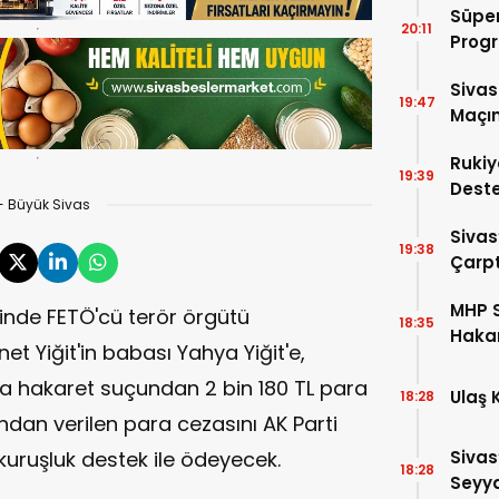
Süper
20:11
Progr
Sivas
19:47
Maçın
Rukiy
19:39
Deste
- Büyük Sivas
Hediy
Sivas
19:38
Çarpt
MHP S
inde FETÖ'cü terör örgütü
18:35
Hakan
et Yiğit'in babası Yahya Yiğit'e,
Aday 
a hakaret suçundan 2 bin 180 TL para
Ulaş 
18:28
ndan verilen para cezasını AK Parti
 kuruşluk destek ile ödeyecek.
Sivas
18:28
Seyya