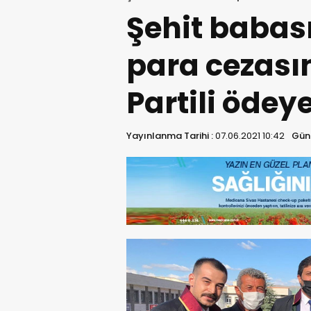
Şehit babas
para cezasın
Partili ödey
Yayınlanma Tarihi :
07.06.2021 10:42
Günc